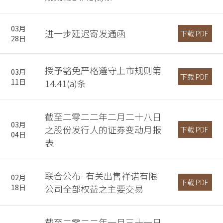
03月
进一步延迟寄发通函
下载 PDF
28日
授予豁免严格遵守上市规则第
03月
下载 PDF
11日
14.41(a)条
截至二零二二年二月二十八日
03月
之股份发行人的证券变动月报
下载 PDF
04日
表
联合公布- 有关出售祥诺有限
02月
下载 PDF
18日
公司全部权益之主要交易
截至二零二二年一月三十一日