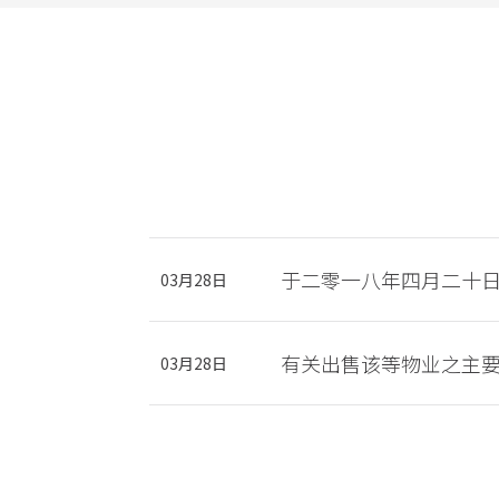
于二零一八年四月二十
03月28日
有关出售该等物业之主
03月28日