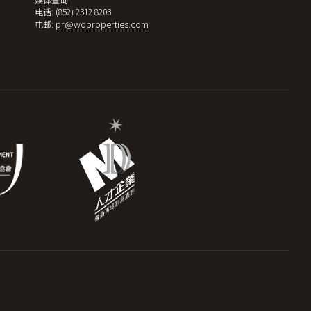
电话: (852) 2312 8203
pr@woproperties.com
电邮: