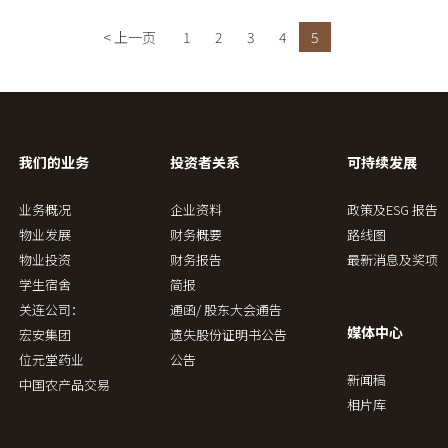
< 上一页
1
2
3
4
5
我们的业务
投资者关系
可持续发展
业务概况
企业资料
政策及ESG 报告
物业发展
财务概要
路线图
物业投资
财务报告
最新消息及奖项
学生宿舍
简报
关连公司：
通函/ 股东大会通告
媒体中心
宏安集团
遗失股份证明书公告
位元堂药业
公告
新闻稿
中国农产品交易
相片库