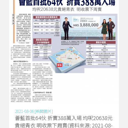
2021-08-06 [新聞圖片]
薈藍首批64伙 折實388萬入場 均呎20638元
貴絕青衣 明收票下周賣(資料來源: 2021-08-