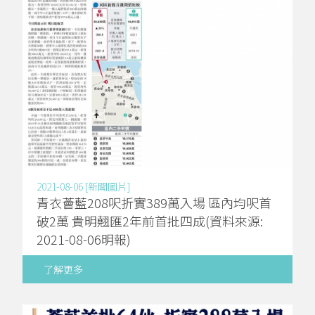
2021-08-06 [新聞圖片]
青衣薈藍208呎折實389萬入場 區內均呎首
破2萬 貴明翹匯2年前首批四成(資料來源:
2021-08-06明報)
了解更多