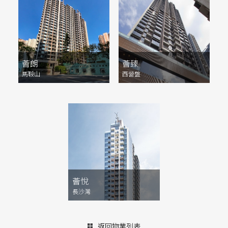
薈朗
薈臻
馬鞍山
西營盤
薈悅
長沙灣
返回物業列表