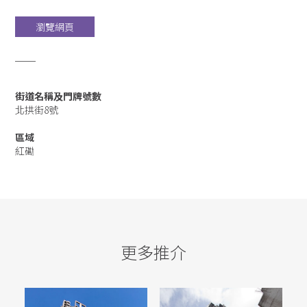
瀏覽網頁
街道名稱及門牌號數
北拱街8號
區域
紅磡
更多推介