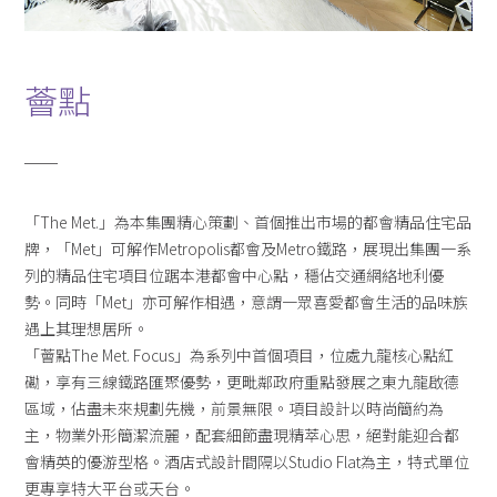
薈點
「The Met.」為本集團精心策劃、首個推出市場的都會精品住宅品
牌，「Met」可解作Metropolis都會及Metro鐵路，展現出集團一系
列的精品住宅項目位踞本港都會中心點，穩佔交通網絡地利優
勢。同時「Met」亦可解作相遇，意謂一眾喜愛都會生活的品味族
遇上其理想居所。
「薈點The Met. Focus」為系列中首個項目，位處九龍核心點紅
磡，享有三線鐵路匯聚優勢，更毗鄰政府重點發展之東九龍啟德
區域，佔盡未來規劃先機，前景無限。項目設計以時尚簡約為
主，物業外形簡潔流麗，配套細節盡現精萃心思，絕對能迎合都
會精英的優游型格。酒店式設計間隔以Studio Flat為主，特式單位
更專享特大平台或天台。